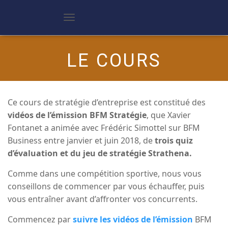
D
é
p
l
LE COURS
i
e
r
l
a
Ce cours de stratégie d’entreprise est constitué des
n
a
vidéos de l’émission BFM Stratégie
, que Xavier
v
Fontanet a animée avec Frédéric Simottel sur BFM
i
g
Business entre janvier et juin 2018, de
trois quiz
a
d’évaluation et du jeu de stratégie Strathena.
t
i
o
Comme dans une compétition sportive, nous vous
n
conseillons de commencer par vous échauffer, puis
vous entraîner avant d’affronter vos concurrents.
Commencez par
suivre les vidéos de l’émission
BFM