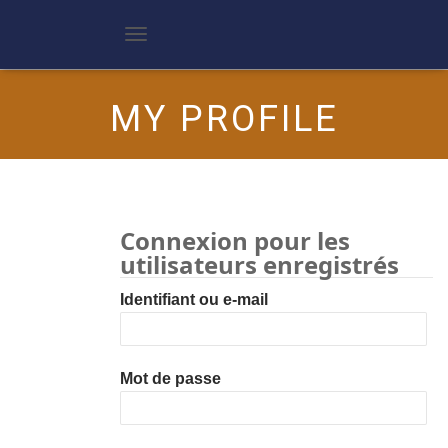
D
é
p
l
MY PROFILE
i
e
r
l
a
n
a
Connexion pour les
v
i
utilisateurs enregistrés
g
a
Identifiant ou e-mail
t
i
o
n
Mot de passe