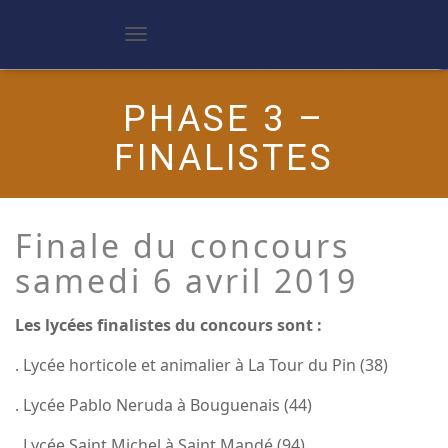
D
é
p
l
PHASE 3 –
i
e
FINALISTES
r
l
a
n
a
Finale du concours
v
i
samedi 6 avril 2019
g
a
t
i
Les lycées finalistes du concours sont :
o
n
. Lycée horticole et animalier à La Tour du Pin (38)
. Lycée Pablo Neruda à Bouguenais (44)
. Lycée Saint Michel à Saint Mandé (94)