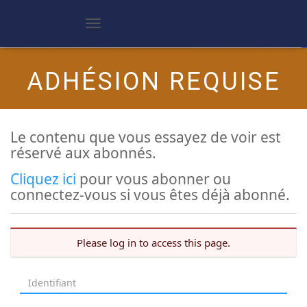
D
é
p
l
ADHÉSION REQUISE
i
e
r
l
a
Le contenu que vous essayez de voir est
n
réservé aux abonnés.
a
v
i
Cliquez ici
pour vous abonner ou
g
connectez-vous si vous êtes déjà abonné.
a
t
i
o
Please log in to access this page.
n